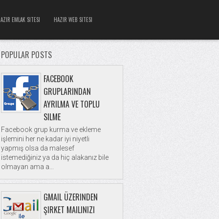
AZIR EMLAK SITESI
HAZIR WEB SITESI
POPULAR POSTS
FACEBOOK
GRUPLARINDAN
AYRILMA VE TOPLU
SILME
Facebook grup kurma ve ekleme
işlemini her ne kadar iyi niyetli
yapmış olsa da malesef
istemediğiniz ya da hiç alakanız bile
olmayan ama a...
GMAIL ÜZERINDEN
ŞIRKET MAILINIZI