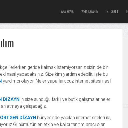
ANA SAYFA
WEB TASARIM
ETICARET
H
ılım
kçe ilerlerken geride kalmak istemiyorsanız sizin de bir
Peki nasıl yapacaksınız. Size kim yardım edebilir. İşte bu
N
yardımcı oluyor. Neler yaparlar,ucuz internet sitesi nasıl
 DİZAYN
ın size sunduğu farklı ve butik çalışmalar neler
e anlatmaya çalışacağız.
ÖRTGEN DİZAYN
bünyesinde yapılan internet siteleri ile,
çıyoruz.Günümüzün en etkin ve kalıcı tanıtım aracı olan