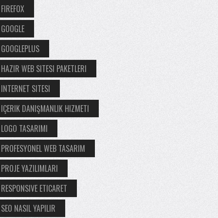
FIREFOX
GOOGLE
GOOGLEPLUS
HAZIR WEB SITESI PAKETLERI
INTERNET SITESI
IÇERIK DANIŞMANLIK HIZMETI
LOGO TASARIMI
PROFESYONEL WEB TASARIM
PROJE YAZILIMLARI
RESPONSIVE ETICARET
SEO NASIL YAPILIR