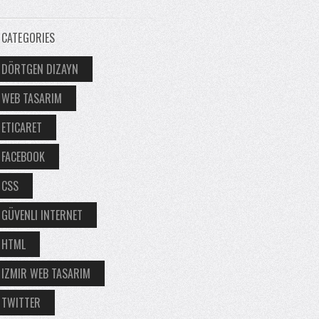
CATEGORIES
DÖRTGEN DIZAYN
WEB TASARIM
ETICARET
FACEBOOK
CSS
GÜVENLI INTERNET
HTML
IZMIR WEB TASARIM
TWITTER