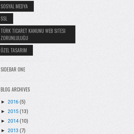
SOSYAL MEDYA
SSL
TÜRK TICARET KANUNU WEB SITESI
ZORUNLULUĞU
ÖZEL TASARIM
SIDEBAR ONE
BLOG ARCHIVES
2016
(5)
►
2015
(13)
►
2014
(10)
►
2013
(7)
►